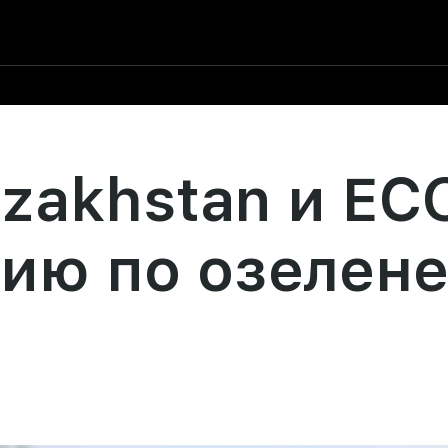
zakhstan и EC
цию по озелен