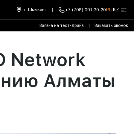
RU
KZ
г. Шымкент
|
+7 (708) 001-20-20
Заявка на тест-драйв
|
Заказать звонок
O Network
ению Алматы